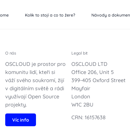
Home
Kolik to stojí a co to žere?
Návody a dokumen
O nás
Legal bit
OSCLOUD je prostor pro
OSCLOUD LTD
komunitu lidí, kteři si
Office 206, Unit 5
váží svého soukromí, žijí
399-405 Oxford Street
v digitálním světě a rádi
Mayfair
využívají Open Source
London
projekty.
W1C 2BU
CRN: 16157638
Víc info